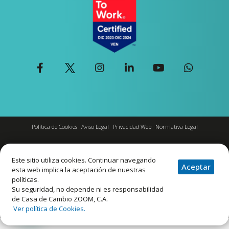
Política de Cookies
Aviso Legal
Privacidad Web
Normativa Legal
ZOOM International Services, C.A. J-00102174-4 C.P.IP °10-10-85-04
Este sitio utiliza cookies. Continuar navegando
Aceptar
esta web implica la aceptación de nuestras
políticas.
© ZOOM
Su seguridad, no depende ni es responsabilidad
de Casa de Cambio ZOOM, C.A.
Todos los derechos reservados.
Ver política de Cookies.