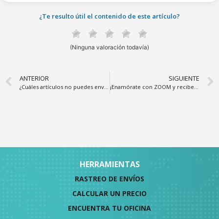
¿Te resulto útil el contenido de este artículo?
(Ninguna valoración todavía)
ANTERIOR
SIGUIENTE
¿Cuáles artículos no puedes enviar por la ZOOMRed?
¡Enamórate con ZOOM y recibe ese regalo especial con nuestro Casillero Internacional!
HERRAMIENTAS
RASTREO DE ENVÍOS
CALCULAR UN PRECIO
ENCUENTRA TU OFICINA