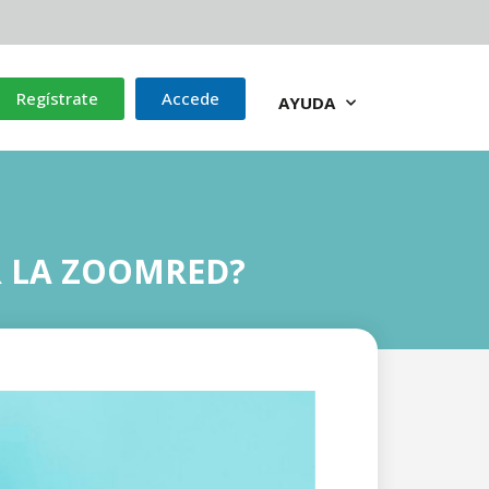
Regístrate
Accede
AYUDA
R LA ZOOMRED?