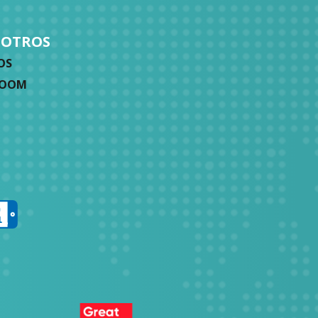
SOTROS
OS
ZOOM