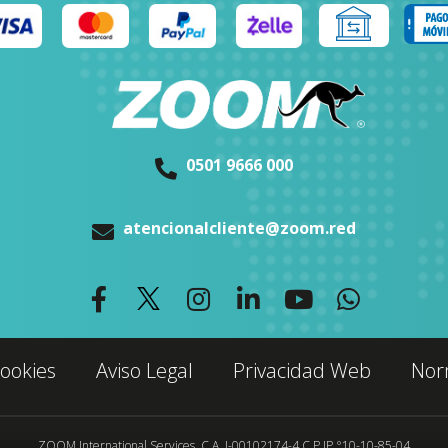
0501 9666 000
atencionalcliente@zoom.red
Cookies
Aviso Legal
Privacidad Web
Nor
ZOOM International Services, C.A. J-00102174-4 C.P.IP °10-10-85-04