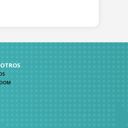
SOTROS
OS
ZOOM