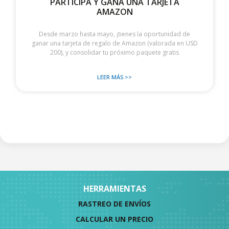
PARTICIPA Y GANA UNA TARJETA
AMAZON
Desde marzo hasta mayo, ¡tienes la oportunidad de
ganar una tarjeta de regalo de Amazon (valorada en USD
200), y consolidar tu próximo paquete gratis
LEER MÁS >>
HERRAMIENTAS
RASTREO DE ENVÍOS
CALCULAR UN PRECIO